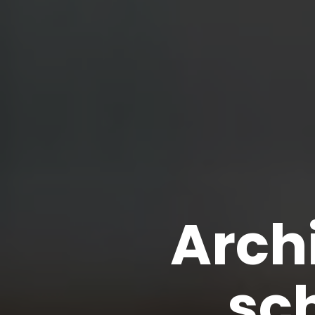
Archi
sc