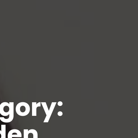
egory:
den