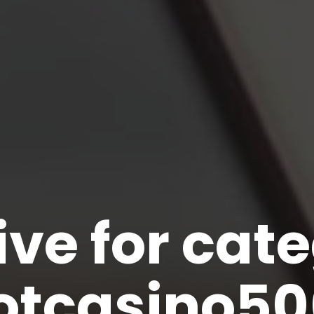
ve for cat
otcasino5