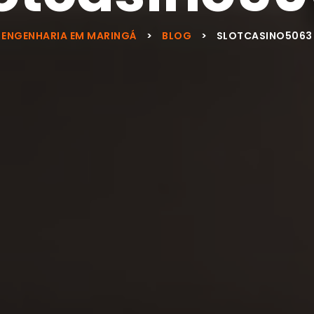
ENGENHARIA EM MARINGÁ
>
BLOG
>
SLOTCASINO5063