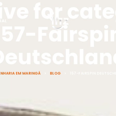
ve for cat
IAL
157-Fairspi
Deutschlan
ENHARIA EM MARINGÁ
>
BLOG
>
157-FAIRSPIN DEUTSC