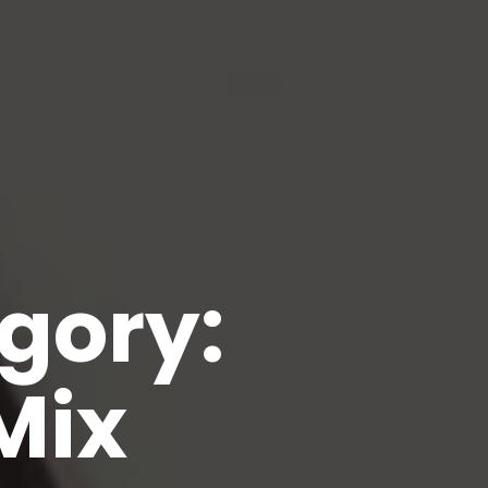
egory:
Mix