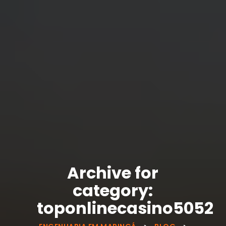
Archive for
category:
toponlinecasino5052