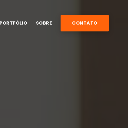
PORTFÓLIO
SOBRE
CONTATO