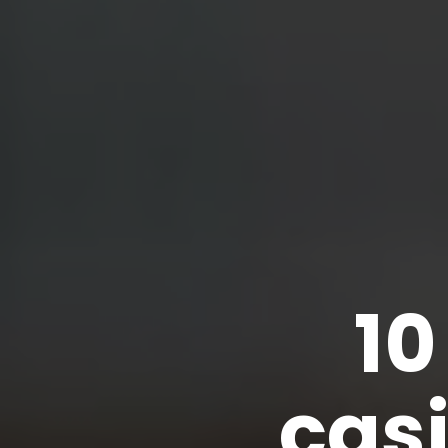
10
cas