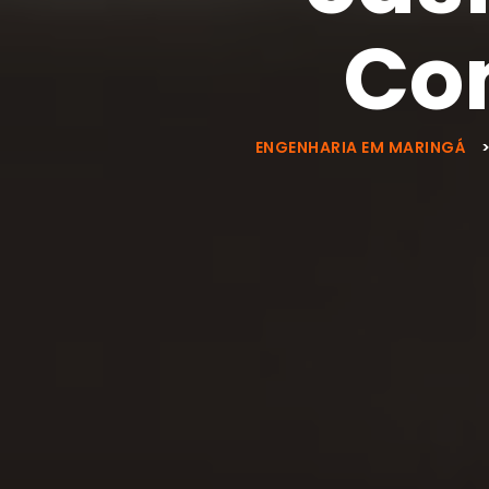
Co
ENGENHARIA EM MARINGÁ