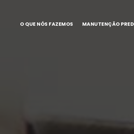
O QUE NÓS FAZEMOS
MANUTENÇÃO PRED