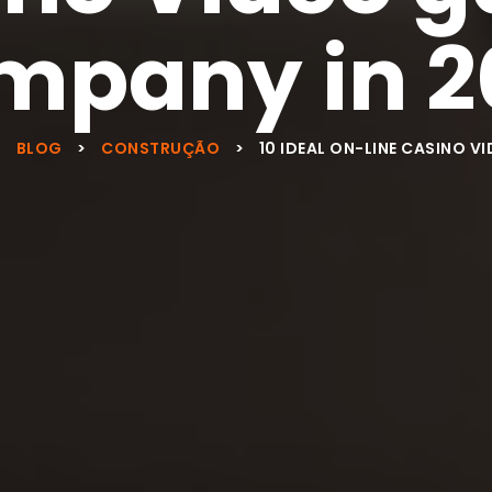
mpany in 2
>
BLOG
>
CONSTRUÇÃO
>
10 IDEAL ON-LINE CASINO 