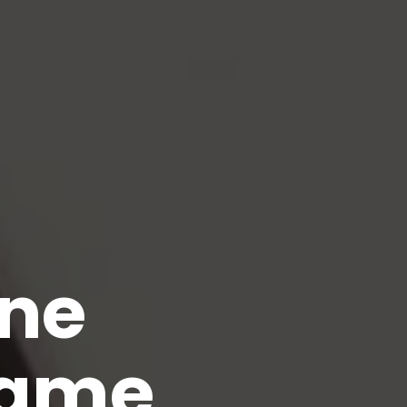
ine
game