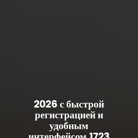
2026 с быстрой
регистрацией и
удобным
интерфейсом.1723