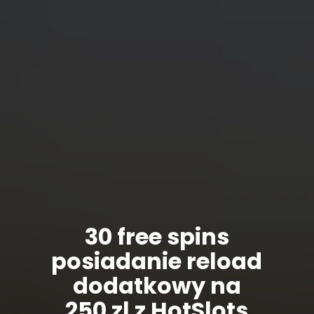
30 free spins
posiadanie reload
dodatkowy na
250 zl z HotSlots