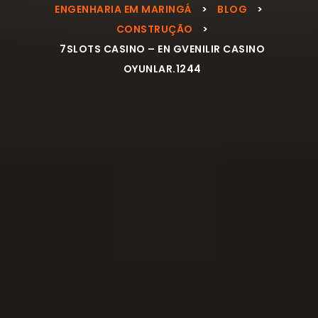
ENGENHARIA EM MARINGÁ
>
BLOG
>
CONSTRUÇÃO
>
7SLOTS CASINO – EN GVENILIR CASINO
OYUNLAR.1244