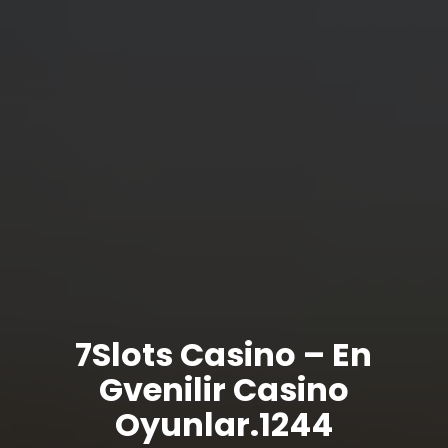
7Slots Casino – En
Gvenilir Casino
Oyunlar.1244