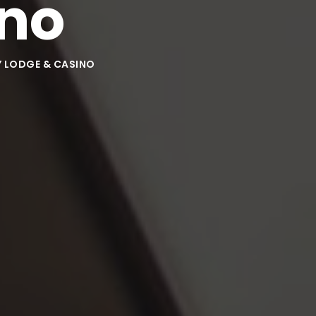
ino
 LODGE & CASINO