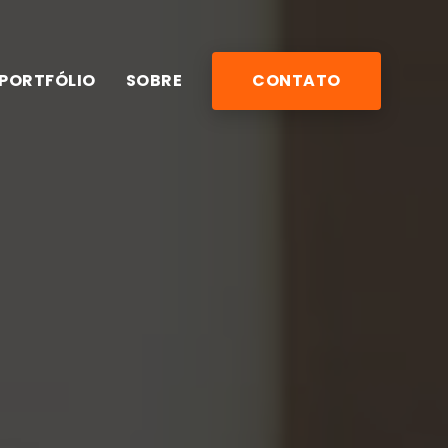
PORTFÓLIO
SOBRE
CONTATO