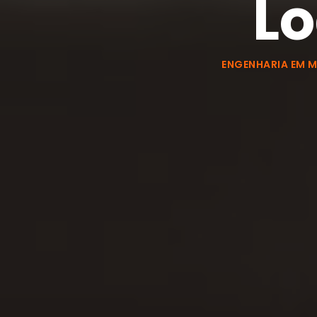
Lo
ENGENHARIA EM 