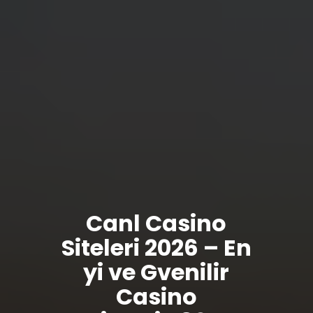
Canl Casino
Siteleri 2026 – En
yi ve Gvenilir
Casino