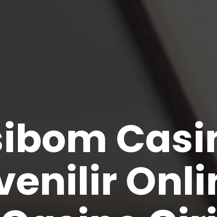
ibom Casi
venilir Onli