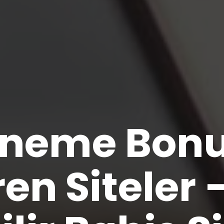
neme Bon
en Siteler 