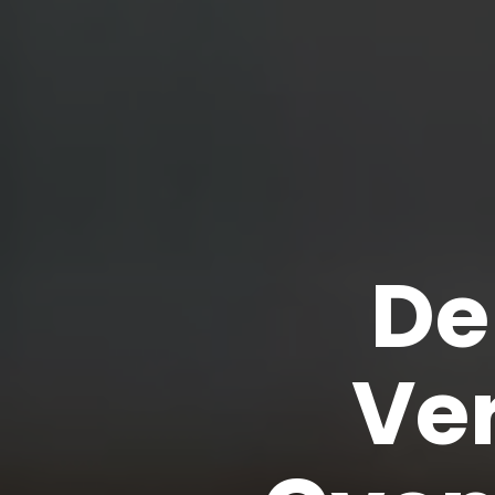
De
Ver