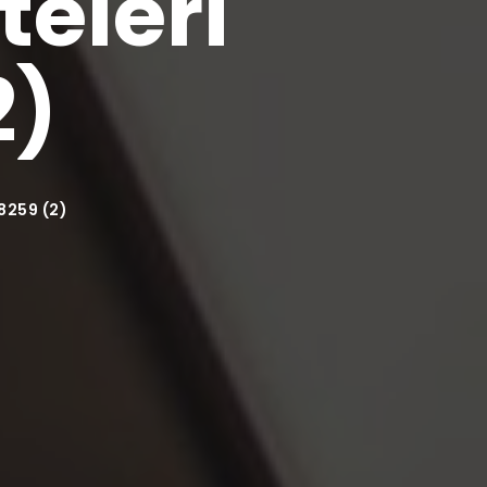
teleri
2)
8259 (2)