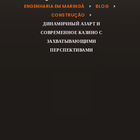
ENGENHARIA EM MARINGÁ
>
BLOG
>
CONSTRUÇÃO
>
ДИНАМИЧНЫЙ АЗАРТ И
СОВРЕМЕННОЕ КАЗИНО С
ЗАХВАТЫВАЮЩИМИ
ПЕРСПЕКТИВАМИ