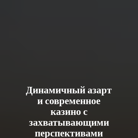
Динамичный азарт
и современное
казино с
захватывающими
перспективами