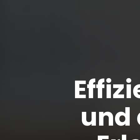
Effiz
und 