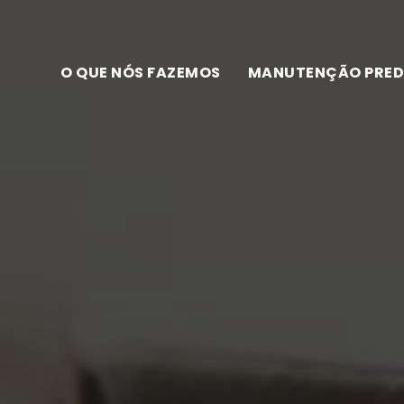
O QUE NÓS FAZEMOS
MANUTENÇÃO PRED