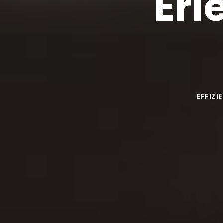
Erl
EFFIZI