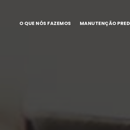
O QUE NÓS FAZEMOS
MANUTENÇÃO PRED