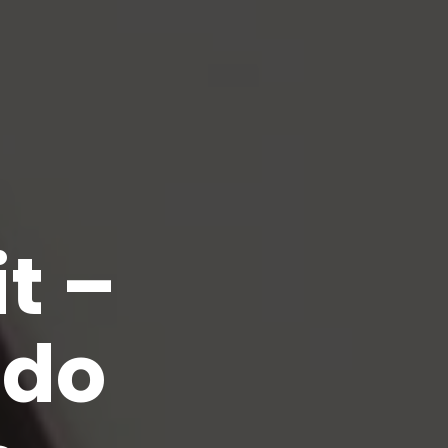
t –
 do