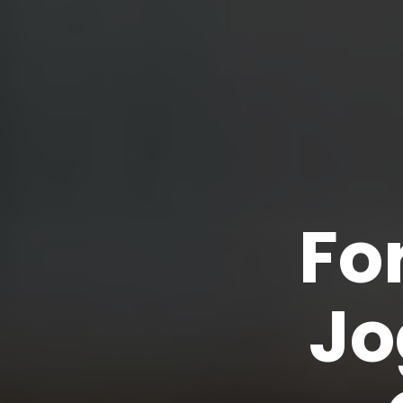
Fo
Jo