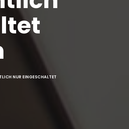
ltet
n
TLICH NUR EINGESCHALTET