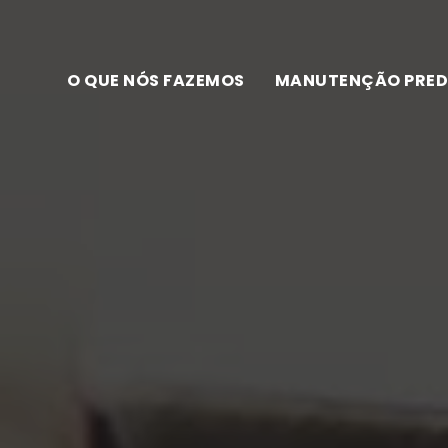
O QUE NÓS FAZEMOS
MANUTENÇÃO PRED