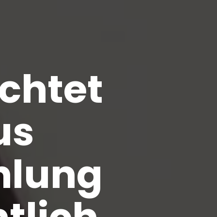
ichtet
us
hlung
tlich