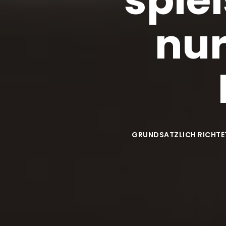
nur
GRUNDSATZLICH RICHTET