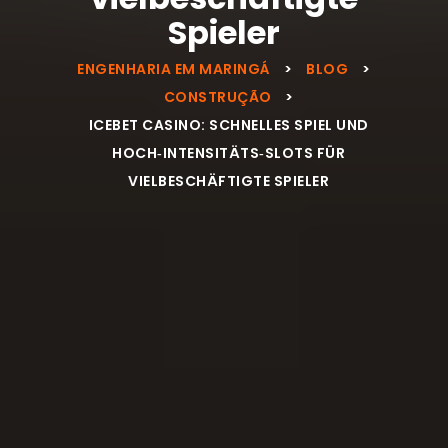
Spieler
ENGENHARIA EM MARINGÁ
>
BLOG
>
CONSTRUÇÃO
>
ICEBET CASINO: SCHNELLES SPIEL UND
HOCH‑INTENSITÄTS‑SLOTS FÜR
VIELBESCHÄFTIGTE SPIELER