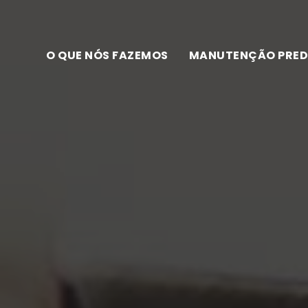
O QUE NÓS FAZEMOS
MANUTENÇÃO PRED