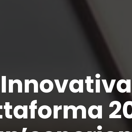
Innovativa
ttaforma 2