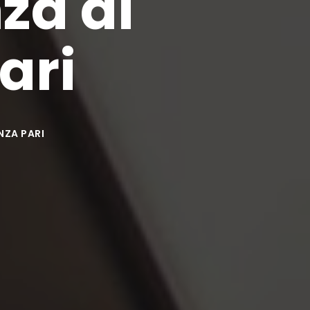
za di
ari
NZA PARI