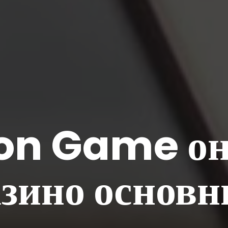
on Game о
зино основ