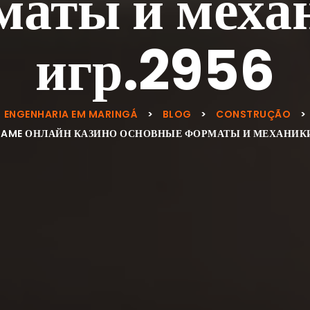
маты и меха
игр.2956
ENGENHARIA EM MARINGÁ
>
BLOG
>
CONSTRUÇÃO
>
GAME ОНЛАЙН КАЗИНО ОСНОВНЫЕ ФОРМАТЫ И МЕХАНИКИ