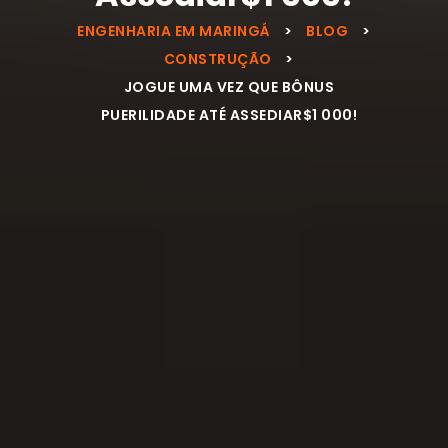
ENGENHARIA EM MARINGÁ
>
BLOG
>
CONSTRUÇÃO
>
JOGUE UMA VEZ QUE BÔNUS
PUERILIDADE ATÉ ASSEDIAR$1 000!