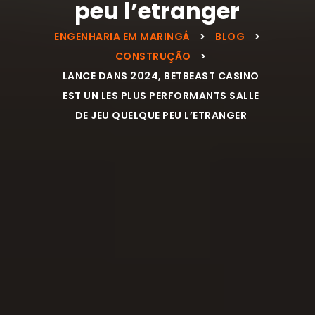
peu l’etranger
ENGENHARIA EM MARINGÁ
>
BLOG
>
CONSTRUÇÃO
>
LANCE DANS 2024, BETBEAST CASINO
EST UN LES PLUS PERFORMANTS SALLE
DE JEU QUELQUE PEU L’ETRANGER