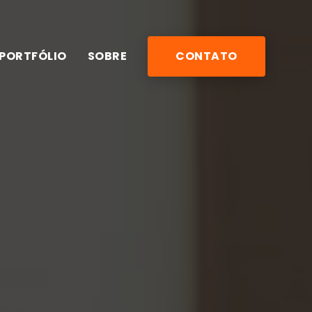
PORTFÓLIO
SOBRE
CONTATO