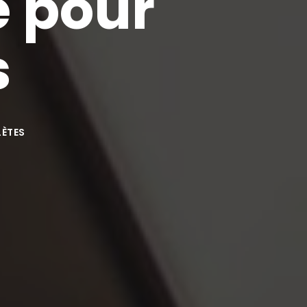
 pour
s
LÈTES