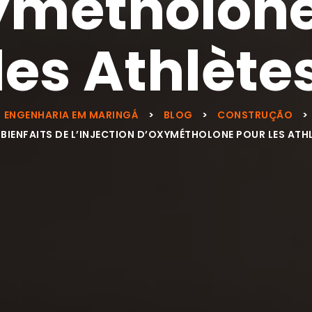
ymétholone
les Athlète
ENGENHARIA EM MARINGÁ
>
BLOG
>
CONSTRUÇÃO
>
 BIENFAITS DE L’INJECTION D’OXYMÉTHOLONE POUR LES ATH