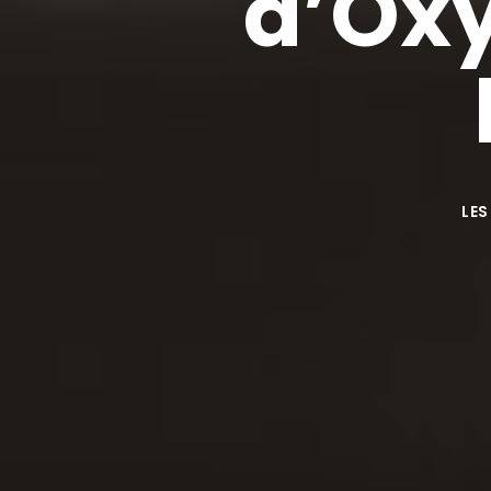
d’Ox
LES