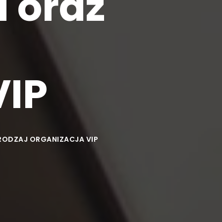
 oraz
j
VIP
Y RODZAJ ORGANIZACJA VIP