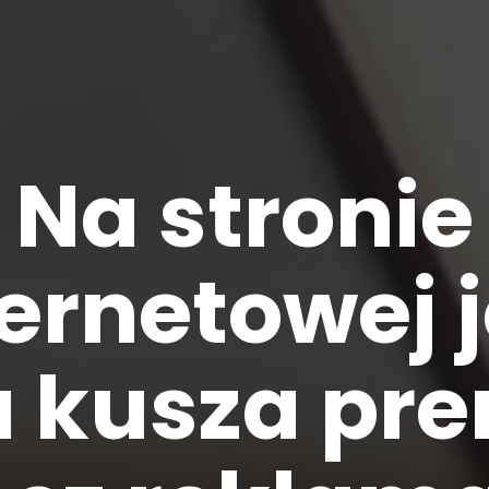
Na stronie
ternetowej j
a kusza pre