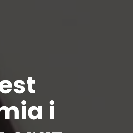
est
mia i