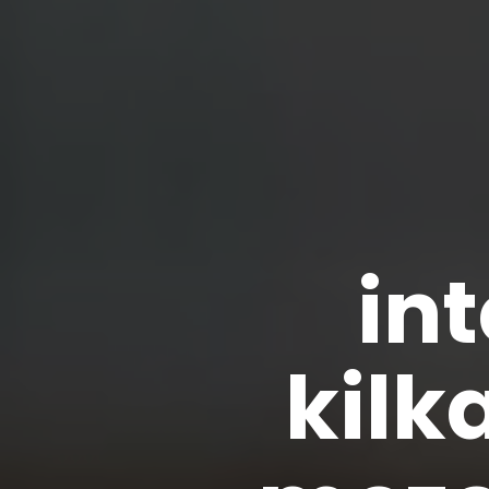
in
kilk