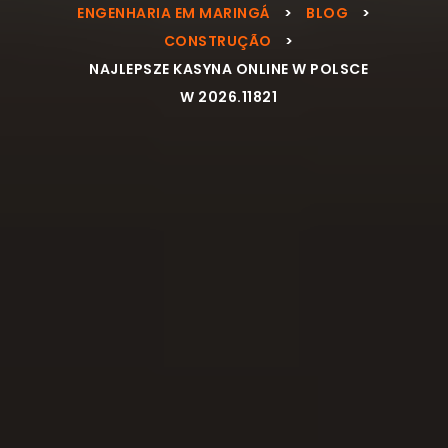
ENGENHARIA EM MARINGÁ
>
BLOG
>
CONSTRUÇÃO
>
NAJLEPSZE KASYNA ONLINE W POLSCE
W 2026.11821