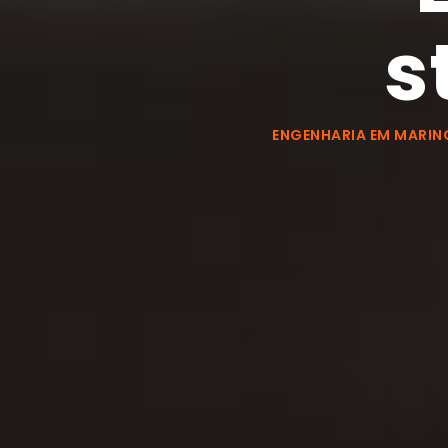
s
ENGENHARIA EM MARIN