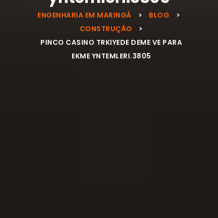
ENGENHARIA EM MARINGÁ
>
BLOG
>
CONSTRUÇÃO
>
PINCO CASINO TRKIYEDE DEME VE PARA
EKME YNTEMLERI.3805