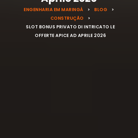
ENGENHARIA EM MARINGÁ
>
BLOG
>
CONSTRUÇÃO
>
SLOT BONUS PRIVATO DI INTRICATO LE
OFFERTE APICE AD APRILE 2026