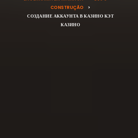
CONSTRUÇÃO
>
СОЗДАНИЕ АККАУНТА В КАЗИНО КЭТ
КАЗИНО