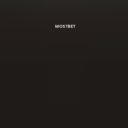
MOSTBET