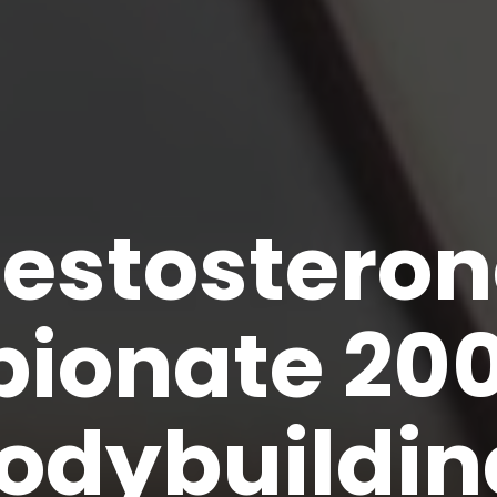
estostero
ionate 20
odybuildin