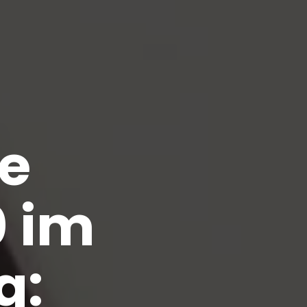
ne
0 im
g: