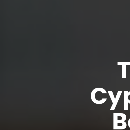
T
Cyp
B