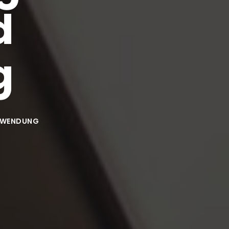
d
g
ANWENDUNG