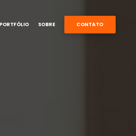
PORTFÓLIO
SOBRE
CONTATO