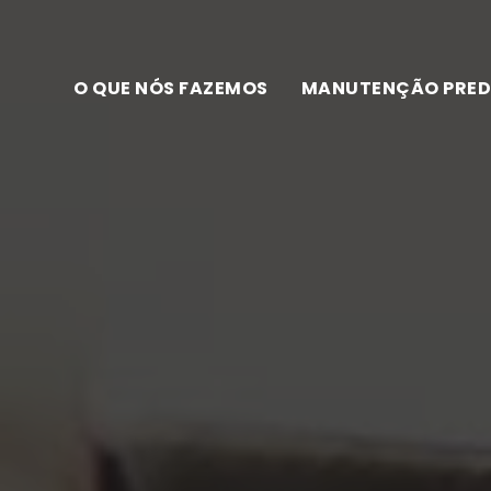
O QUE NÓS FAZEMOS
MANUTENÇÃO PRED