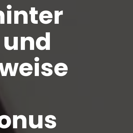
inter
t und
 weise
onus