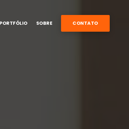
PORTFÓLIO
SOBRE
CONTATO