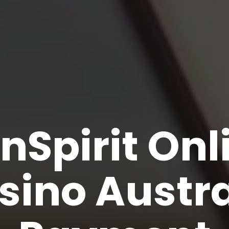
nSpirit Onl
sino Austra