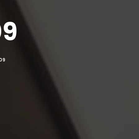
09
09