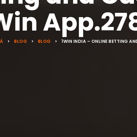
Win App.27
GÁ
>
BLOG
>
BLOG
>
1WIN INDIA – ONLINE BETTING A