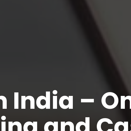
 India – O
ting and Ca