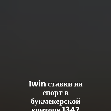
1win ставки на
спорт в
букмекерской
конторе.1347