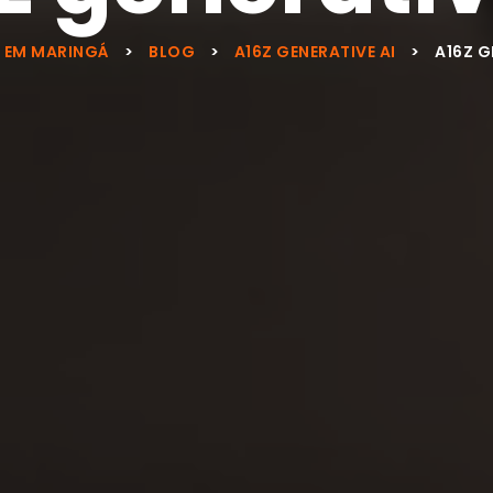
 EM MARINGÁ
>
BLOG
>
A16Z GENERATIVE AI
>
A16Z G