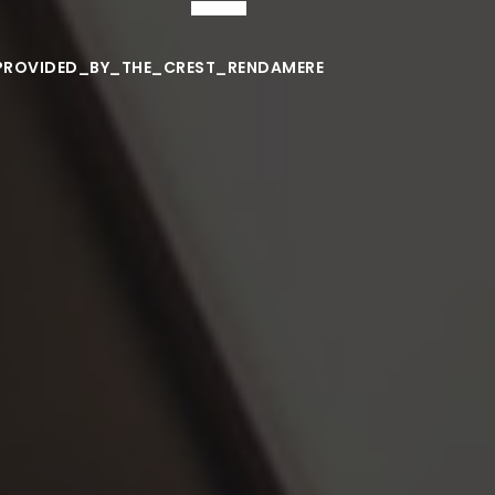
PROVIDED_BY_THE_CREST_RENDAMERE