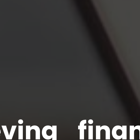
eving_fin