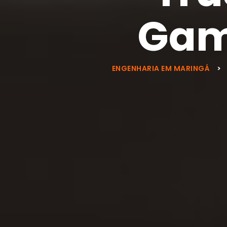
Gam
ENGENHARIA EM MARINGÁ
>