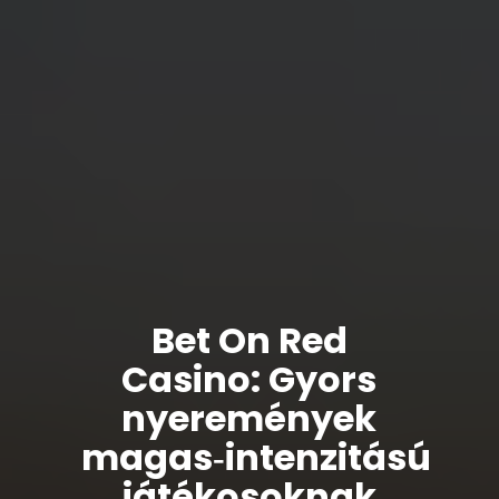
Bet On Red
Casino: Gyors
nyeremények
magas‑intenzitású
játékosoknak