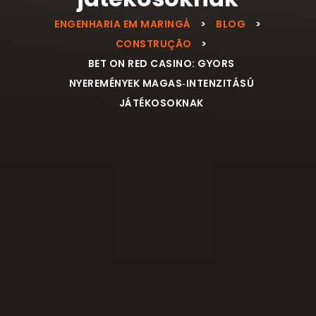
ENGENHARIA EM MARINGÁ
>
BLOG
>
CONSTRUÇÃO
>
BET ON RED CASINO: GYORS
NYEREMÉNYEK MAGAS‑INTENZITÁSÚ
JÁTÉKOSOKNAK