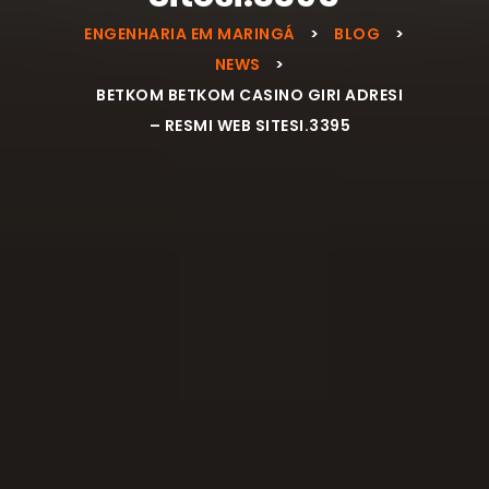
ENGENHARIA EM MARINGÁ
>
BLOG
>
NEWS
>
BETKOM BETKOM CASINO GIRI ADRESI
– RESMI WEB SITESI.3395