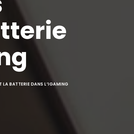
s
tterie
ing
 LA BATTERIE DANS L’IGAMING