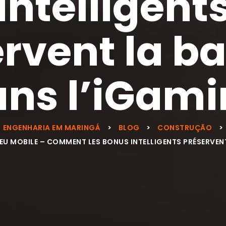
intelligent
rvent la ba
ns l’iGam
ENGENHARIA EM MARINGÁ
>
BLOG
>
CONSTRUÇÃO
>
EU MOBILE – COMMENT LES BONUS INTELLIGENTS PRÉSERVENT