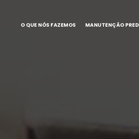
O QUE NÓS FAZEMOS
MANUTENÇÃO PRED