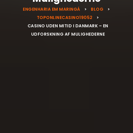
ENGENHARIA EM MARINGÁ
>
BLOG
>
TOPONLINECASINO19052
>
CASINO UDEN MITID I DANMARK – EN
UDFORSKNING AF MULIGHEDERNE