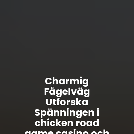
Charmig
Fågelväg
Utforska
Spänningen i
chicken road
game casino och