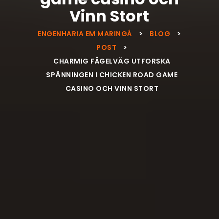
Vinn Stort
ENGENHARIA EM MARINGÁ
>
BLOG
>
POST
>
CHARMIG FÅGELVÄG UTFORSKA
SPÄNNINGEN I CHICKEN ROAD GAME
CASINO OCH VINN STORT