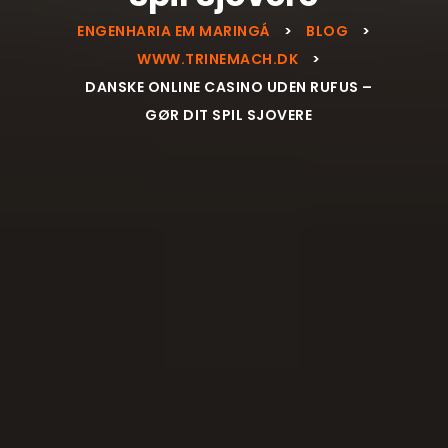
ENGENHARIA EM MARINGÁ
>
BLOG
>
WWW.TRINEMACH.DK
>
DANSKE ONLINE CASINO UDEN RUFUS –
GØR DIT SPIL SJOVERE