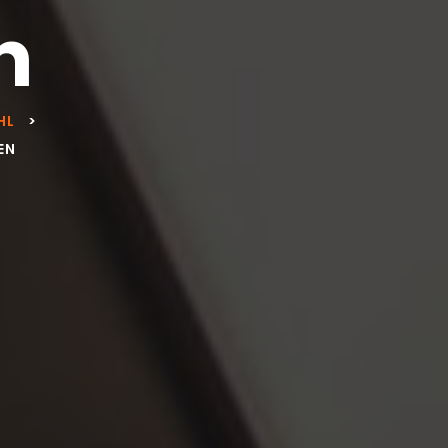
n
HL
>
EN