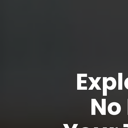
Expl
No