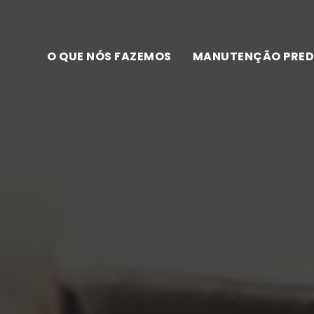
O QUE NÓS FAZEMOS
MANUTENÇÃO PRED