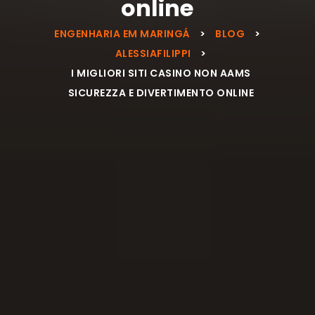
online
ENGENHARIA EM MARINGÁ
>
BLOG
>
ALESSIAFILIPPI
>
I MIGLIORI SITI CASINO NON AAMS
SICUREZZA E DIVERTIMENTO ONLINE