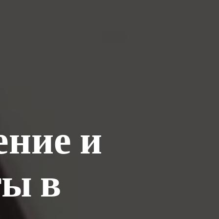
ение и
ы в