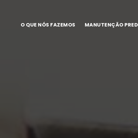
O QUE NÓS FAZEMOS
MANUTENÇÃO PRED