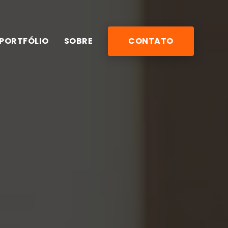
PORTFÓLIO
SOBRE
CONTATO