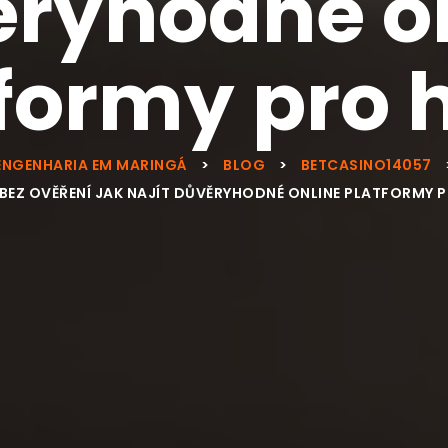
ryhodné o
formy pro 
ENGENHARIA EM MARINGÁ
>
BLOG
>
BETCASINO14057
 BEZ OVĚŘENÍ JAK NAJÍT DŮVĚRYHODNÉ ONLINE PLATFORMY 